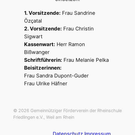
1. Vorsitzende:
Frau Sandrine
Özçatal
2. Vorsitzende:
Frau Christin
Sigwart
Kassenwart:
Herr Ramon
Bißwanger
Schriftführerin:
Frau Melanie Pelka
Beisitzerinnen:
Frau Sandra Dupont-Guder
Frau Ulrike Häfner
© 2026 Gemeinnütziger Förderverein der Rheinschule
Friedlingen e.V., Weil am Rhein
Datenschutz
Impressum